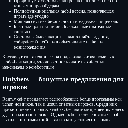
Продвинутая система фильтров uchun поиска игр по
жанрам и провайдерам.
Полнофункциональная mobil версия, позволяющая
играть где угодно.
Мощная система безопасности и надёжная лицензия.
Быстрые транзакции orqali локальные платёжные
системы.
Система геймификации — выполняйте задания,
собирайте OnlyCoins и обменивайте на bonus
вознаграждения.
Круглосуточная техническая поддержка готова помочь в
любой ситуации, что делает пользовательский опыт
максимально комфортным.
Onlybets — бонусные предложения для
игроков
Rasmiy сайт предлагает разнообразные bonus программы как
uchun новичков, так и uchun опытных игроков. Среди них —
приветственный bonus, кешбэк, бесплатные вращения, колесо
удачи и магазин призов. Однако uchun получения maksimal
выгоды от промоакций важно знать условия отыгрыша.