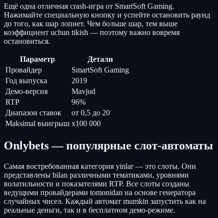
Ещё одна отличная crash-игра от SmartSoft Gaming.
Нажимайте специальную кнопку и успейте остановить раунд
до того, как шар лопнет. Чем больше шар, тем выше
коэффициент uchun tikish — поэтому важно вовремя
остановиться.
Параметр
Детали
Провайдер
SmartSoft Gaming
Год выпуска
2019
Демо-версия
Mavjud
RTP
96%
Диапазон ставок
от 0,5 до 20
Maksimal выигрыш
x100 000
Onlybets — популярные слот-автоматы
Самая востребованная категория yinlar — это слоты. Они
представлены bilan различными тематиками, уровнями
волатильности и показателями RTP. Все слоты созданы
ведущими провайдерами tomonidan на основе генератора
случайных чисел. Каждый автомат mumkin запустить как на
реальные деньги, так и в бесплатном демо-режиме.