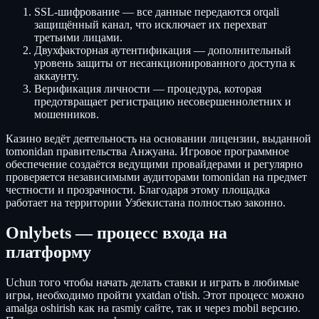
SSL-шифрование — все данные передаются orqali
защищённый канал, что исключает их перехват
третьими лицами.
Двухфакторная аутентификация — дополнительный
уровень защиты от несанкционированного доступа к
аккаунту.
Верификация личности — процедура, которая
предотвращает регистрацию несовершеннолетних и
мошенников.
Казино ведёт деятельность на основании лицензии, выданной
tomonidan правительства Анжуана. Игровое программное
обеспечение создаётся ведущими провайдерами и регулярно
проверяется независимыми аудиторами tomonidan на предмет
честности и прозрачности. Благодаря этому площадка
работает на территории Узбекистана полностью законно.
Onlybets — процесс входа на
платформу
Uchun того чтобы начать делать ставки и играть в любимые
игры, необходимо пройти yxatdan o'tish. Этот процесс можно
amalga oshirish как на rasmiy сайте, так и через mobil версию.