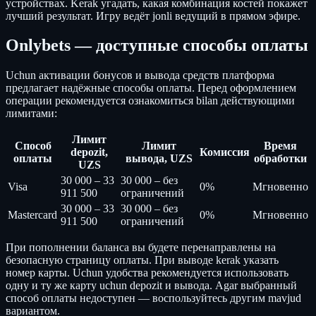
устройствах. Kerak угадать, какая комбинация костей покажет
лучший результат. Игру ведёт jonli ведущий в прямом эфире.
Onlybets — доступные способы оплаты
Uchun активации бонусов и вывода средств платформа
предлагает надёжные способы оплаты. Перед оформлением
операции рекомендуется ознакомиться bilan действующими
лимитами:
Лимит
Способ
Лимит
Время
depozit,
Комиссия
оплаты
вывода, UZS
обработки
UZS
30 000 – 33
30 000 – без
Visa
0%
Мгновенно
911 500
ограничений
30 000 – 33
30 000 – без
Mastercard
0%
Мгновенно
911 500
ограничений
При пополнении баланса вы будете перенаправлены на
безопасную страницу оплаты. При выводе kerak указать
номер карты. Uchun удобства рекомендуется использовать
одну и ту же карту uchun depozit и вывода. Agar выбранный
способ оплаты недоступен — воспользуйтесь другим mavjud
вариантом.