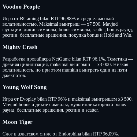
Voodoo People
Игра от BGaming bilan RTP 96,88% и средне-высокой
волатильностью. Maksimal выигрыш — x7 500. Mavjud
функции: дикие символы, bonus символы, scatter, bonus раунд,
респин, бесплатные вращения, покупка bonus и Hold and Win.
Mighty Crash
Разработка провайдера NetGame bilan RTP 96,1%. Тематика —
древняя цивилизация, maksimal выигрыш — x3 000. Низкая
волатильность, но при этом mumkin выиграть один из пяти
джекпотов.
Young Wolf Song
Игра от Evoplay bilan RTP 96% и maksimal выигрышем x3 500.
Mavjud bonus и дикие символы, мультипликаторный bonus
раунд, бесплатные вращения, респин и scatter.
Moon Tiger
Слот в азиатском стиле от Endorphina bilan RTP 96,09%.